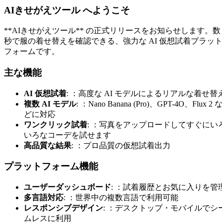
AIきせがえツール へようこそ
**AIきせがえツール** の正式リリースをお知らせします。数
秒で服の着せ替えを確認できる、強力な AI 仮想試着プラッ
フォームです。
主な機能
AI 仮想試着
: ：高度な AI モデルによるリアルな着せ替
複数 AI モデル
: ：Nano Banana (Pro)、GPT-4O、Flux 2 
どに対応
ワンクリック試着
: ：写真をアップロードしてすぐにい
いろなコーデを試せます
高品質な結果
: ：プロ品質の仮想試着出力
プラットフォーム機能
ユーザーダッシュボード
: ：試着履歴とお気に入りを管
多言語対応
: ：世界中の複数言語で利用可能
レスポンシブデザイン
: ：デスクトップ・モバイルでシ
ムレスに利用